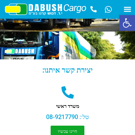
פתח סרגל נגישות
יצירת קשר איתנו:
משרד ראשי
טל׳: 08-9217790
חייגו עכשיו