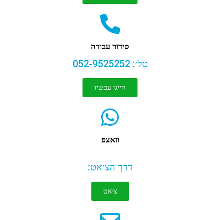
סידור עבודה
טל׳: 052-9525252
חייגו עכשיו
וואצפ
דרך הצ׳אט:
צ׳אט